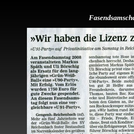
Fasendsamschd