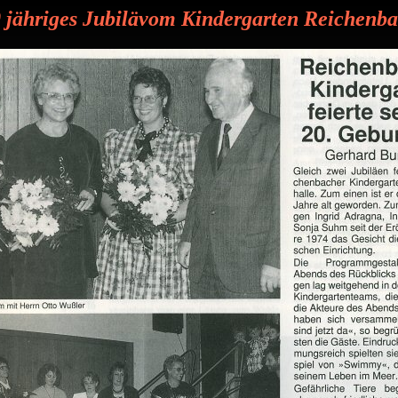
 jähriges Jubilävom Kindergarten Reichenb